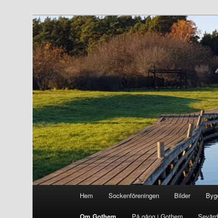
Hoppa
till
primärt
Gothem.se
innehåll
Huvudmeny
Hem
Sockenföreningen
Bilder
Byg
Om Gothem
På gång i Gothem
Sevärd