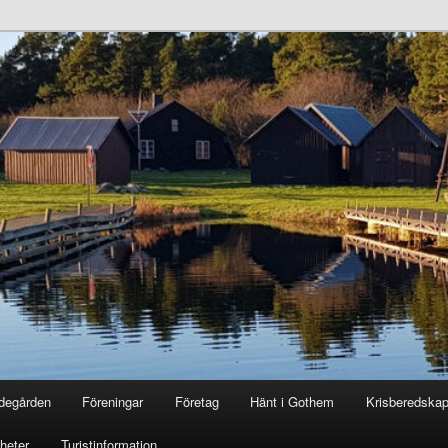
degården
Föreningar
Företag
Hänt i Gothem
Krisberedska
heter
Turistinformation