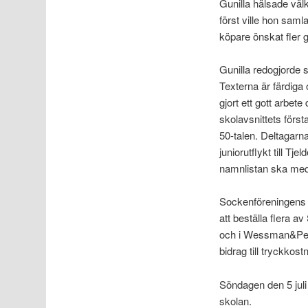
Gunilla hälsade väl
först ville hon sam
köpare önskat fler g
Gunilla redogjorde s
Texterna är färdiga
gjort ett gott arbete
skolavsnittets förs
50-talen. Deltagarn
juniorutflykt till Tj
namnlistan ska med
Sockenföreningens 
att beställa flera a
och i Wessman&Pette
bidrag till tryckko
Söndagen den 5 juli
skolan.