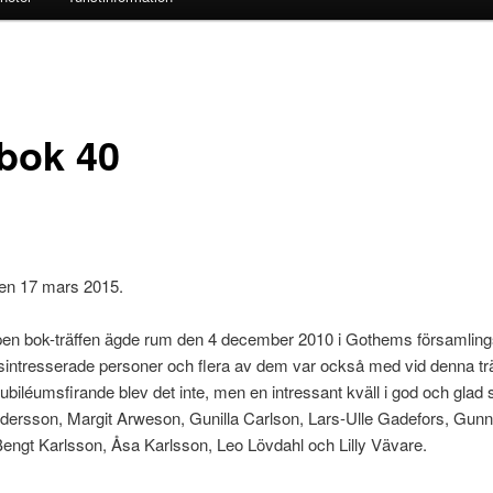
bok 40
den 17 mars 2015.
ppen bok-träffen ägde rum den 4 december 2010 i Gothems församli
ksintresserade personer och flera av dem var också med vid denna tr
biléumsfirande blev det inte, men en intressant kväll i god och gla
dersson, Margit Arweson, Gunilla Carlson, Lars-Ulle Gadefors, Gun
engt Karlsson, Åsa Karlsson, Leo Lövdahl och Lilly Vävare.