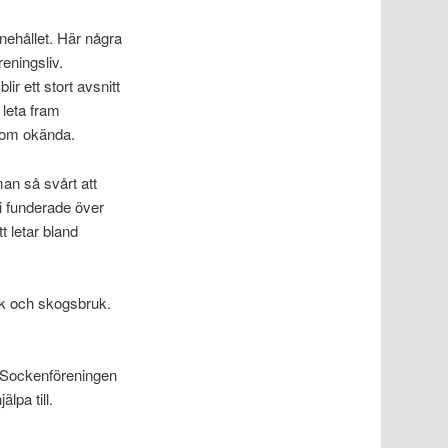
nnehållet. Här några
eningsliv.
ir ett stort avsnitt
 leta fram
onom okända.
an så svårt att
i funderade över
t letar bland
uk och skogsbruk.
. Sockenföreningen
lpa till.