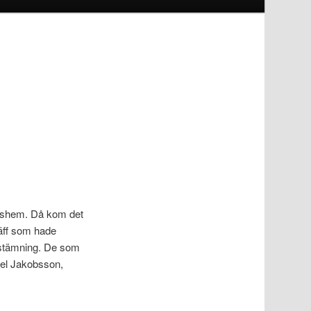
ngshem. Då kom det
äff som hade
d stämning. De som
nel Jakobsson,