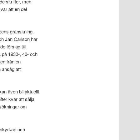
e skrifter, men
ar att en del
ppens granskning.
och Jan Carlson har
e förslag till
 på 1930-, 40- och
en från en
n ansåg att
n även bli aktuellt
ter kvar att sälja
nsökningar om
frikyrkan och