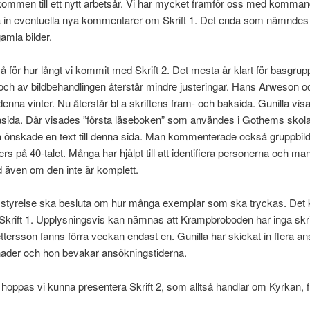
kommen till ett nytt arbetsår. Vi har mycket framför oss med kommand
la in eventuella nya kommentarer om Skrift 1. Det enda som nämndes v
amla bilder.
å för hur långt vi kommit med Skrift 2. Det mesta är klart för basgru
 och av bildbehandlingen återstår mindre justeringar. Hans Arweson 
 denna vinter. Nu återstår bl a skriftens fram- och baksida. Gunilla visad
tasida. Där visades ”första läseboken” som användes i Gothems skola
a önskade en text till denna sida. Man kommenterade också gruppbild
elders på 40-talet. Många har hjälpt till att identifiera personerna och ma
 även om den inte är komplett.
styrelse ska besluta om hur många exemplar som ska tryckas. Det ka
v Skrift 1. Upplysningsvis kan nämnas att Krampbroboden har inga skrif
rsson fanns förra veckan endast en. Gunilla har skickat in flera a
stnader och hon bevakar ansökningstiderna.
 hoppas vi kunna presentera Skrift 2, som alltså handlar om Kyrkan, 