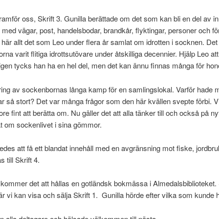
r framför oss, Skrift 3. Gunilla berättade om det som kan bli en del av i
med vägar, post, handelsbodar, brandkår, flyktingar, personer och för
är allt det som Leo under flera år samlat om idrotten i socknen. Det bl
a varit flitiga idrottsutövare under åtskilliga decennier. Hjälp Leo att
erligen tycks han ha en hel del, men det kan ännu finnas många för h
dring av sockenbornas långa kamp för en samlingslokal. Varför hade m
 så stort? Det var många frågor som den här kvällen svepte förbi. V
 fint att berätta om. Nu gäller det att alla tänker till och också på nyt
at om sockenlivet i sina gömmor.
edes att få ett blandat innehåll med en avgränsning mot fiske, jordbr
till Skrift 4.
 kommer det att hållas en gotländsk bokmässa i Almedalsbiblioteket
r vi kan visa och sälja Skrift 1. Gunilla hörde efter vilka som kunde hjä
n alla deltagare och hälsade välkommen till nästa