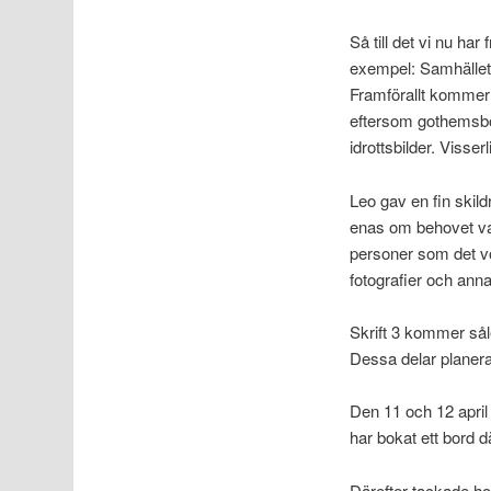
Så till det vi nu ha
exempel: Samhället 
Framförallt kommer h
eftersom gothemsborn
idrottsbilder. Viss
Leo gav en fin skil
enas om behovet var
personer som det vore
fotografier och ann
Skrift 3 kommer sål
Dessa delar planeras 
Den 11 och 12 april
har bokat ett bord dä
Därefter tackade ho