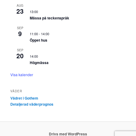
AUG
23
13:00
Mässa på teckenspråk
SEP
9
11:00
-
14:00
Öppet hus
SEP
20
14:00
Högmässa
Visa kalender
VÄDER
Vädret i Gothem
Detaljerad väderprognos
Drivs med WordPress