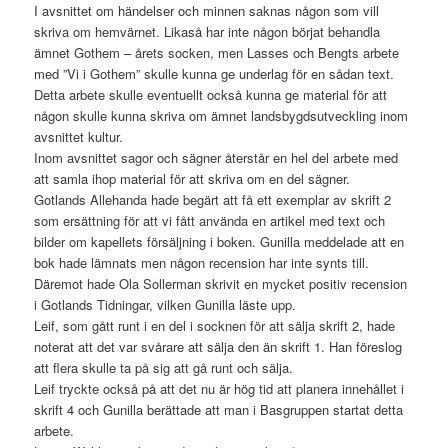
I avsnittet om händelser och minnen saknas någon som vill
skriva om hemvärnet. Likaså har inte någon börjat behandla
ämnet Gothem – årets socken, men Lasses och Bengts arbete
med ”Vi i Gothem” skulle kunna ge underlag för en sådan text.
Detta arbete skulle eventuellt också kunna ge material för att
någon skulle kunna skriva om ämnet landsbygdsutveckling inom
avsnittet kultur.
Inom avsnittet sagor och sägner återstår en hel del arbete med
att samla ihop material för att skriva om en del sägner.
Gotlands Allehanda hade begärt att få ett exemplar av skrift 2
som ersättning för att vi fått använda en artikel med text och
bilder om kapellets försäljning i boken. Gunilla meddelade att en
bok hade lämnats men någon recension har inte synts till.
Däremot hade Ola Sollerman skrivit en mycket positiv recension
i Gotlands Tidningar, vilken Gunilla läste upp.
Leif, som gått runt i en del i socknen för att sälja skrift 2, hade
noterat att det var svårare att sälja den än skrift 1. Han föreslog
att flera skulle ta på sig att gå runt och sälja.
Leif tryckte också på att det nu är hög tid att planera innehållet i
skrift 4 och Gunilla berättade att man i Basgruppen startat detta
arbete.