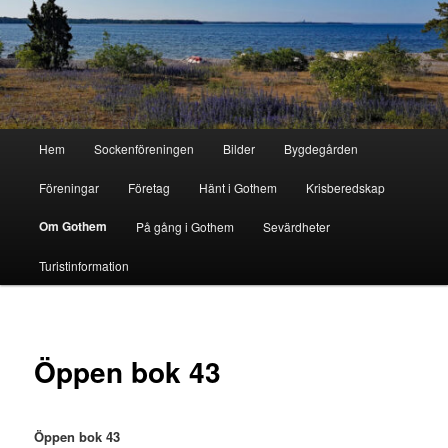
Hoppa
till
primärt
innehåll
Gothem.se
Huvudmeny
Hem
Sockenföreningen
Bilder
Bygdegården
Föreningar
Företag
Hänt i Gothem
Krisberedskap
Om Gothem
På gång i Gothem
Sevärdheter
Turistinformation
Öppen bok 43
Öppen bok 43