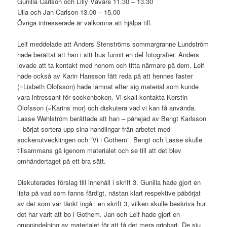
Gunilla Carlson och Lilly Vävare 11.30 – 13.30
Ulla och Jan Carlson 13.00 – 15.00
Övriga intresserade är välkomna att hjälpa till.
Leif meddelade att Anders Stenströms sommargranne Lundström
hade berättat att han i sitt hus funnit en del fotografier. Anders
lovade att ta kontakt med honom och titta närmare på dem. Leif
hade också av Karin Hansson fått reda på att hennes faster
(=Lisbeth Olofsson) hade lämnat efter sig material som kunde
vara intressant för sockenboken. Vi skall kontakta Kerstin
Olofsson (=Karins mor) och diskutera vad vi kan få använda.
Lasse Wahlström berättade att han – påhejad av Bengt Karlsson
– börjat sortera upp sina handlingar från arbetet med
sockenutvecklingen och ”Vi i Gothem”. Bengt och Lasse skulle
tillsammans gå igenom materialet och se till att det blev
omhändertaget på ett bra sätt.
Diskuterades förslag till innehåll i skrift 3. Gunilla hade gjort en
lista på vad som fanns färdigt, nästan klart respektive påbörjat
av det som var tänkt ingå i en skrift 3, vilken skulle beskriva hur
det har varit att bo i Gothem. Jan och Leif hade gjort en
gruppindelning av materialet för att få det mera gripbart. De sju