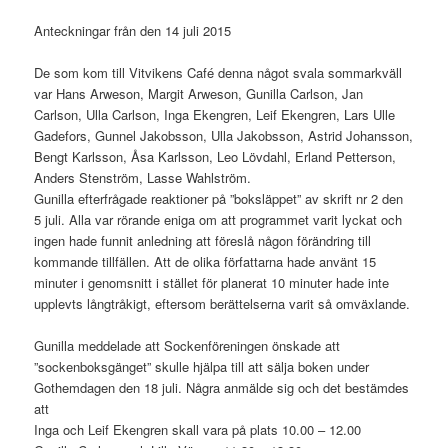
Anteckningar från den 14 juli 2015
De som kom till Vitvikens Café denna något svala sommarkväll
var Hans Arweson, Margit Arweson, Gunilla Carlson, Jan
Carlson, Ulla Carlson, Inga Ekengren, Leif Ekengren, Lars Ulle
Gadefors, Gunnel Jakobsson, Ulla Jakobsson, Astrid Johansson,
Bengt Karlsson, Åsa Karlsson, Leo Lövdahl, Erland Petterson,
Anders Stenström, Lasse Wahlström.
Gunilla efterfrågade reaktioner på ”boksläppet” av skrift nr 2 den
5 juli. Alla var rörande eniga om att programmet varit lyckat och
ingen hade funnit anledning att föreslå någon förändring till
kommande tillfällen. Att de olika författarna hade använt 15
minuter i genomsnitt i stället för planerat 10 minuter hade inte
upplevts långtråkigt, eftersom berättelserna varit så omväxlande.
Gunilla meddelade att Sockenföreningen önskade att
”sockenboksgänget” skulle hjälpa till att sälja boken under
Gothemdagen den 18 juli. Några anmälde sig och det bestämdes
att
Inga och Leif Ekengren skall vara på plats 10.00 – 12.00