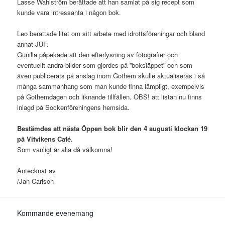
Lasse Wahlström berättade att han samlat på sig recept som
kunde vara intressanta i någon bok.
Leo berättade litet om sitt arbete med idrottsföreningar och bland
annat JUF.
Gunilla påpekade att den efterlysning av fotografier och
eventuellt andra bilder som gjordes på ”boksläppet” och som
även publicerats på anslag inom Gothem skulle aktualiseras i så
många sammanhang som man kunde finna lämpligt, exempelvis
på Gothemdagen och liknande tillfällen. OBS! att listan nu finns
inlagd på Sockenföreningens hemsida.
Bestämdes att nästa Öppen bok blir den 4 augusti klockan 19
på Vitvikens Café.
Som vanligt är alla då välkomna!
Antecknat av
/Jan Carlson
Kommande evenemang