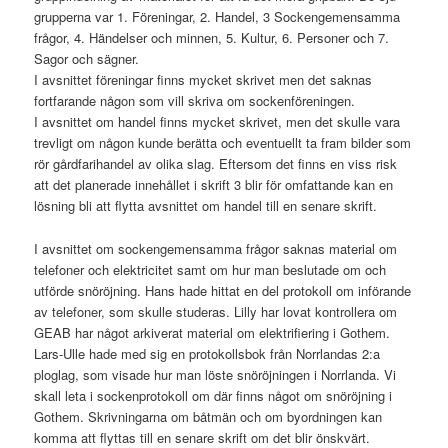
grupperna var 1. Föreningar, 2. Handel, 3 Sockengemensamma
frågor, 4. Händelser och minnen, 5. Kultur, 6. Personer och 7.
Sagor och sägner.
I avsnittet föreningar finns mycket skrivet men det saknas
fortfarande någon som vill skriva om sockenföreningen.
I avsnittet om handel finns mycket skrivet, men det skulle vara
trevligt om någon kunde berätta och eventuellt ta fram bilder som
rör gårdfarihandel av olika slag. Eftersom det finns en viss risk
att det planerade innehållet i skrift 3 blir för omfattande kan en
lösning bli att flytta avsnittet om handel till en senare skrift.
I avsnittet om sockengemensamma frågor saknas material om
telefoner och elektricitet samt om hur man beslutade om och
utförde snöröjning. Hans hade hittat en del protokoll om införande
av telefoner, som skulle studeras. Lilly har lovat kontrollera om
GEAB har något arkiverat material om elektrifiering i Gothem.
Lars-Ulle hade med sig en protokollsbok från Norrlandas 2:a
ploglag, som visade hur man löste snöröjningen i Norrlanda. Vi
skall leta i sockenprotokoll om där finns något om snöröjning i
Gothem. Skrivningarna om båtmän och om byordningen kan
komma att flyttas till en senare skrift om det blir önskvärt.