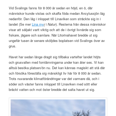
Vid Svalings fanns för 8 000 år sedan en höjd, en ö, där
människor kunde vistas och skaffa föda medan Ancylussjön låg
nedanför. Den låg i inloppet till Linaviken som sträckte sig in i
landet (Se mer
Lina my
r
i
Natur
). Resterna från dessa människor
visar att säljakt varit viktig och att de i övrigt livnärde sig som
fiskare, jägare och samlare. När Litorinahavet bredde ut sig
ungefär tusen år senare sköljdes boplatsen vid Svalings över av
grus.
Havet har sedan länge dragit sig tillbaka vartefter landet höjts
och grusvallen med fornlämningarna under kan åter ses. Vi kan
alltså besöka platsen/ön nu. Det kan kännas magiskt att stå där
och försöka föreställa sig mänskligt liv här för 8 000 år sedan.
Trots nuvarande klimatförändringar var det varmare då, och i
söder och väster fanns inloppet till Linaviken med sött eller
bräckt vatten och mot öster bredde det salta havet ut sig.