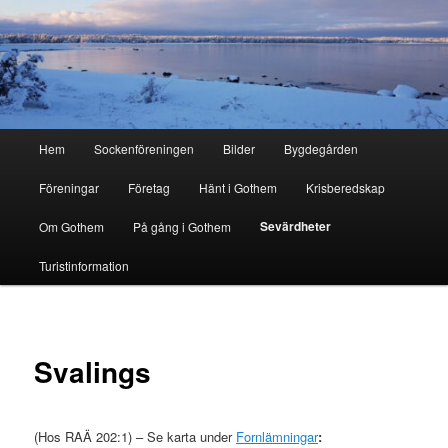
Hoppa
till
primärt
innehåll
Gothem.se
Huvudmeny
Hem
Sockenföreningen
Bilder
Bygdegården
Föreningar
Företag
Hänt i Gothem
Krisberedskap
Sevärdheter
Om Gothem
På gång i Gothem
Turistinformation
Svalings
(Hos RAÄ 202:1) – Se karta under
Fornlämningar
: