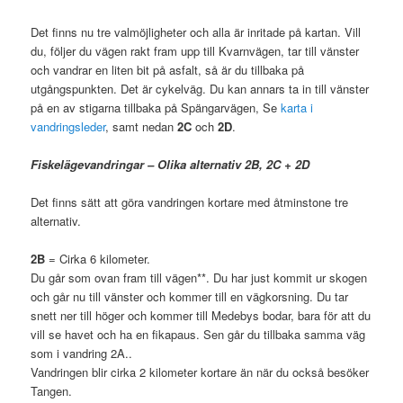
Det finns nu tre valmöjligheter och alla är inritade på kartan. Vill
du, följer du vägen rakt fram upp till Kvarnvägen, tar till vänster
och vandrar en liten bit på asfalt, så är du tillbaka på
utgångspunkten. Det är cykelväg. Du kan annars ta in till vänster
på en av stigarna tillbaka på Spängarvägen, Se
karta i
vandringsleder
, samt nedan
2C
och
2D
.
Fiskelägevandringar – Olika alternativ 2B, 2C + 2D
Det finns sätt att göra vandringen kortare med åtminstone tre
alternativ.
2B
= Cirka 6 kilometer.
Du går som ovan fram till vägen**. Du har just kommit ur skogen
och går nu till vänster och kommer till en vägkorsning. Du tar
snett ner till höger och kommer till Medebys bodar, bara för att du
vill se havet och ha en fikapaus. Sen går du tillbaka samma väg
som i vandring 2A..
Vandringen blir cirka 2 kilometer kortare än när du också besöker
Tangen.