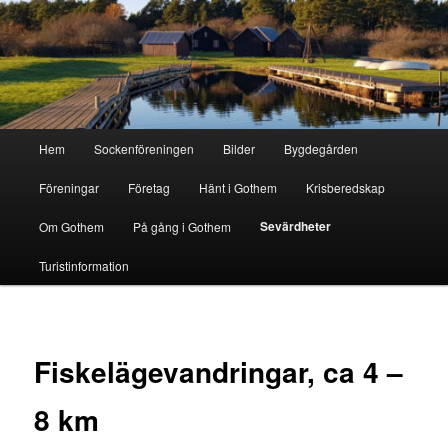
Hoppa
till
primärt
innehåll
Gothem.se
Huvudmeny
Hem
Sockenföreningen
Bilder
Bygdegården
Föreningar
Företag
Hänt i Gothem
Krisberedskap
Sevärdheter
Om Gothem
På gång i Gothem
Turistinformation
Fiskelägevandringar, ca 4 –
8 km