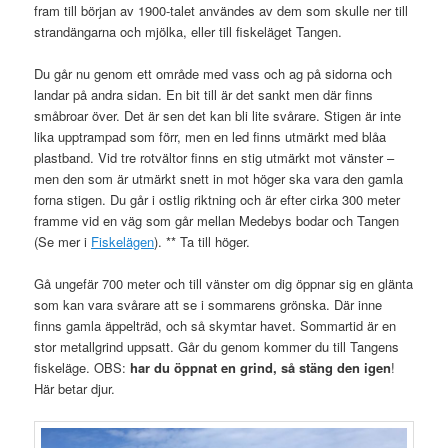
fram till början av 1900-talet användes av dem som skulle ner till
strandängarna och mjölka, eller till fiskeläget Tangen.
Du går nu genom ett område med vass och ag på sidorna och
landar på andra sidan. En bit till är det sankt men där finns
småbroar över. Det är sen det kan bli lite svårare. Stigen är inte
lika upptrampad som förr, men en led finns utmärkt med blåa
plastband. Vid tre rotvältor finns en stig utmärkt mot vänster –
men den som är utmärkt snett in mot höger ska vara den gamla
forna stigen. Du går i ostlig riktning och är efter cirka 300 meter
framme vid en väg som går mellan Medebys bodar och Tangen
(Se mer i
Fiskelägen
). ** Ta till höger.
Gå ungefär 700 meter och till vänster om dig öppnar sig en glänta
som kan vara svårare att se i sommarens grönska. Där inne
finns gamla äppelträd, och så skymtar havet. Sommartid är en
stor metallgrind uppsatt. Går du genom kommer du till Tangens
fiskeläge. OBS:
har du öppnat en grind, så stäng den igen
!
Här betar djur.