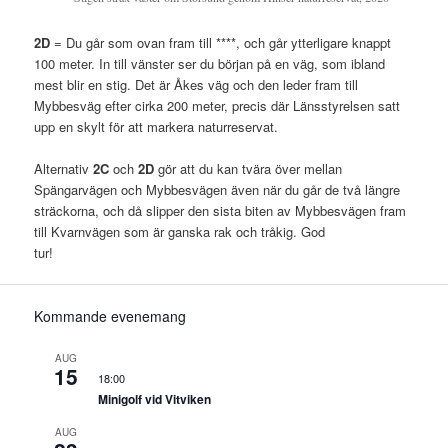
2D
= Du går som ovan fram till ****, och går ytterligare knappt
100 meter. In till vänster ser du början på en väg, som ibland
mest blir en stig. Det är Åkes väg och den leder fram till
Mybbesväg efter cirka 200 meter, precis där Länsstyrelsen satt
upp en skylt för att markera naturreservat.
Alternativ
2C
och
2D
gör att du kan tvära över mellan
Spängarvägen och Mybbesvägen även när du går de två längre
sträckorna, och då slipper den sista biten av Mybbesvägen fram
till Kvarnvägen som är ganska rak och tråkig. God
tur!
Kommande evenemang
AUG
15
18:00
Minigolf vid Vitviken
AUG