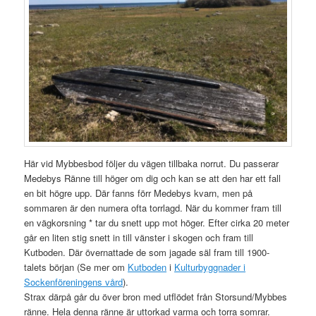
Här vid Mybbesbod följer du vägen tillbaka norrut. Du passerar
Medebys Ränne till höger om dig och kan se att den har ett fall
en bit högre upp. Där fanns förr Medebys kvarn, men på
sommaren är den numera ofta torrlagd. När du kommer fram till
en vägkorsning * tar du snett upp mot höger. Efter cirka 20 meter
går en liten stig snett in till vänster i skogen och fram till
Kutboden. Där övernattade de som jagade säl fram till 1900-
talets början (Se mer om
Kutboden
i
Kulturbyggnader i
Sockenföreningens vård
).
Strax därpå går du över bron med utflödet från Storsund/Mybbes
ränne. Hela denna ränne är uttorkad varma och torra somrar.