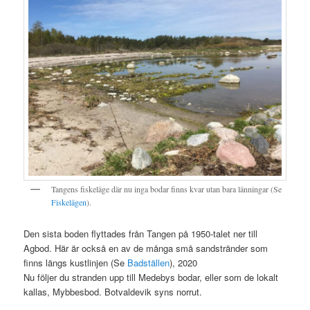
Tangens fiskeläge där nu inga bodar finns kvar utan bara länningar (Se
Fiskelägen
).
Den sista boden flyttades från Tangen på 1950-talet ner till
Agbod. Här är också en av de många små sandstränder som
finns längs kustlinjen (Se
Badställen
), 2020
Nu följer du stranden upp till Medebys bodar, eller som de lokalt
kallas, Mybbesbod. Botvaldevik syns norrut.