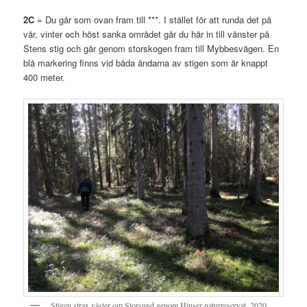
2C
= Du går som ovan fram till ***. I stället för att runda det på
vår, vinter och höst sanka området går du här in till vänster på
Stens stig och går genom storskogen fram till Mybbesvägen. En
blå markering finns vid båda ändarna av stigen som är knappt
400 meter.
Stigen strax väster om Storsund genom Hinser naturreservat, 2020