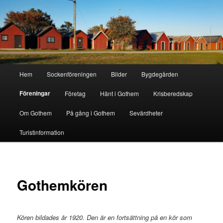
Hoppa
till
primärt
innehåll
Gothem.se
Huvudmeny
Hem
Sockenföreningen
Bilder
Bygdegården
Föreningar
Företag
Hänt i Gothem
Krisberedskap
Om Gothem
På gång i Gothem
Sevärdheter
Turistinformation
Gothemkören
Kören bildades år 1920. Den är en fortsättning på en kör som