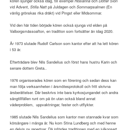
kören sjunger också idag, till exempel
Hosianna
och
Dotter Sion
vid Advent,
Stilla Natt
på Juldagen och
Sommarpsalmen
(En
vänlig grönskas rika dräkt) vid Pingst eller Midsommar.
Vid den här tiden började kören också sjunga vid elden på
Valborgsmässoafton, en tradition som fortsätter än idag 2020.
År 1973 slutade Rudolf Carlson som kantor efter att ha lett kören
i 53 år.
Efterträdare blev Nils Sandelius och först hans hustru Karin och
senare dottern Greta..
1976 organiserades kören som en förening och sedan dess kan
man följa verksamheten i årsmötesprotokoll och fritt skrivna
årsberättelser. Där beskrivs inte bara kyrkosjungandet och andra
sångtillfällen runt om på ön utan också bland annat
väderproblem, uppvaktningar, fester och utflykter.
1985 slutade Nils Sandelius som kantor men stannade kvar som
körsångare i många år. Nu kom Stina Lundberg och med henne
en delvis ny repertoar. Då infördes traditionen med en julkonsert,