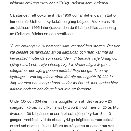
bildades omkring 1915 och tillfälligt verkade som kyrkokör.
Så står det i ett dokument från 1959 och är det enda vi hittat om
hur och när Gothems kyrkokör en gång började. Vid körens 75-
års-jubileum 1995 intervjuades den då 91-årige Elias Jannehag
av Gotlands Allehanda och berättade:
Vi var omkring 17-18 personer som var med från starten. Det var
lite glesare på herrsidan än på damsidan och man var inte så
bevandrad i noter då som nuförtiden. Vi tränade varje lördag och
sjöng i stort sett varje söndag i kyrka. Under några år gav vi
sångaftnar och sjöng genom inträdet ihop pengar till en ny
kyrkorgel – vad jag minns rörde det sig om ungefär 70 000 kr.
Jag var med och sjöng i kören under 40 års tid, men sedan blev
hörseln nedsatt och då gick det inte att fortsätta.
Under 50- och 60-talen finns uppgifter om att det var 20 – 25
sångare i kören, av vilka minst fyra varit med i mer än 20 år. Man
övade ett 30-tal gånger under året och sjöng i kyrkan 8 – 10
gånger framförallt vid de stora kyrkliga högtiderna men också
ibland vid andra tillfällen. Några av sångerna är desamma som