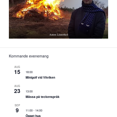
Anton Linnerhed
Kommande evenemang
AUG
15
18:00
Minigolf vid Vitviken
AUG
23
13:00
Mässa på teckenspråk
SEP
9
11:00
-
14:00
Öppet hus