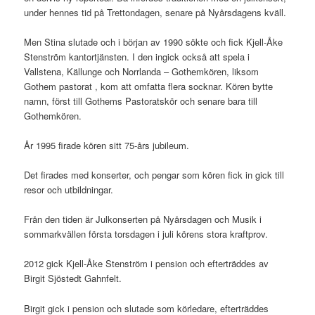
under hennes tid på Trettondagen, senare på Nyårsdagens kväll.
Men Stina slutade och i början av 1990 sökte och fick Kjell-Åke
Stenström kantortjänsten. I den ingick också att spela i
Vallstena, Källunge och Norrlanda – Gothemkören, liksom
Gothem pastorat , kom att omfatta flera socknar. Kören bytte
namn, först till Gothems Pastoratskör och senare bara till
Gothemkören.
År 1995 firade kören sitt 75-års jubileum.
Det firades med konserter, och pengar som kören fick in gick till
resor och utbildningar.
Från den tiden är Julkonserten på Nyårsdagen och Musik i
sommarkvällen första torsdagen i juli körens stora kraftprov.
2012 gick Kjell-Åke Stenström i pension och efterträddes av
Birgit Sjöstedt Gahnfelt.
Birgit gick i pension och slutade som körledare, efterträddes