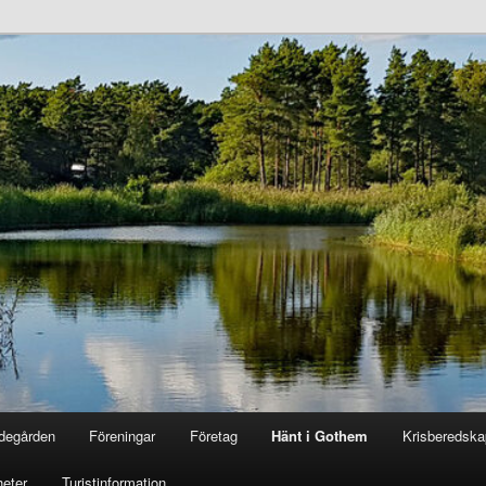
degården
Föreningar
Företag
Hänt i Gothem
Krisberedska
eter
Turistinformation