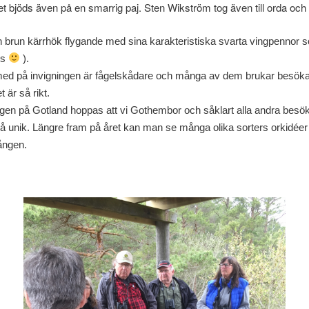
det bjöds även på en smarrig paj. Sten Wikström tog även till orda och
en brun kärrhök flygande med sina karakteristiska svarta vingpennor 
ss
).
ed på invigningen är fågelskådare och många av dem brukar besöka t
t är så rikt.
gen på Gotland hoppas att vi Gothembor och såklart alla andra besö
så unik. Längre fram på året kan man se många olika sorters orkidé
ången.