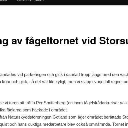
ng av fågeltornet vid Stor
amlades vid parkeringen och gick i samlad tropp längs med den vackr
kom och gick, så det var lite kyligt, men vi slapp i varje fall regnet o
e vi turen att träffa Per Smitterberg (en inom fågelskådarkretsar vä
ilka fåglarna som häckade i området.
från Naturskyddsföreningen Gotland som äger området berättade St
nquist och hans duktiga medarbetare blev också omnämnda. Tornet i