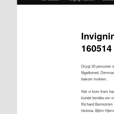
Invigni
160514
Drygt 20 personer s
fågeltornet. Dimman 
bakom molnen.
När vi kom fram had
kunde berätta om v
Richard Bernström 
Björn Hjer
historia.