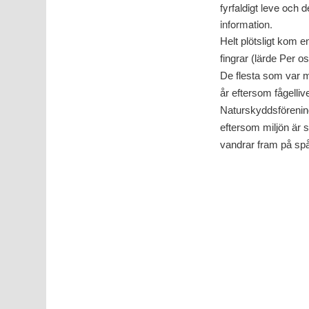
fyrfaldigt leve och 
information.
Helt plötsligt kom 
fingrar (lärde Per o
De flesta som var m
år eftersom fågellive
Naturskyddsförenin
eftersom miljön är 
vandrar fram på sp