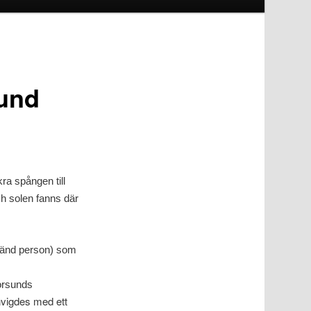
sund
a spången till
ch solen fanns där
lkänd person) som
orsunds
nvigdes med ett