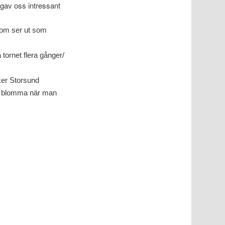
 gav oss intressant
som ser ut som
ornet flera gånger/
ker Storsund
er blomma när man