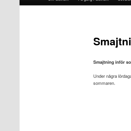
Smajtn
Smajtning inför s
Under några lördaga
sommaren.