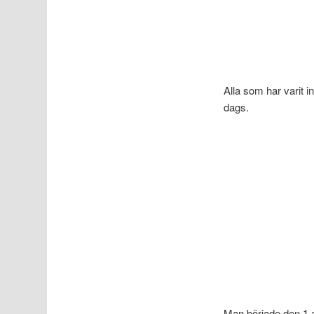
Alla som har varit i
dags.
Man började den 1 a