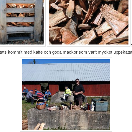
jtats kommit med kaffe och goda mackor som varit mycket uppskatta