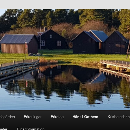
degården
Föreningar
Företag
Hänt i Gothem
Krisberedska
eter
Turistinformation