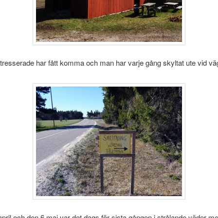
ntresserade har fått komma och man har varje gång skyltat ute vid väg
pril och den 6 maj var det dags för sista gången i strålande väder m