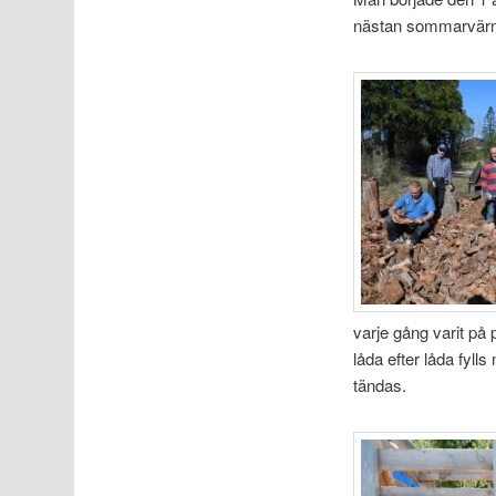
nästan sommarvär
varje gång varit på
låda efter låda fyl
tändas.