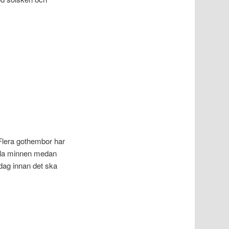
Flera gothembor har
gamla minnen medan
 dag innan det ska