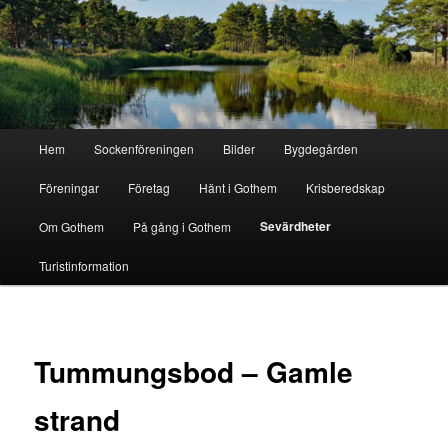
Hoppa
till
primärt
innehåll
Gothem.se
Huvudmeny
Hem
Sockenföreningen
Bilder
Bygdegården
Föreningar
Företag
Hänt i Gothem
Krisberedskap
Sevärdheter
Om Gothem
På gång i Gothem
Turistinformation
Tummungsbod – Gamle
strand