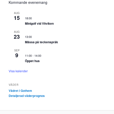
Kommande evenemang
AUG
15
18:00
Minigolf vid Vitviken
AUG
23
13:00
Mässa på teckenspråk
SEP
9
11:00
-
14:00
Öppet hus
Visa kalender
VÄDER
Vädret i Gothem
Detaljerad väderprognos