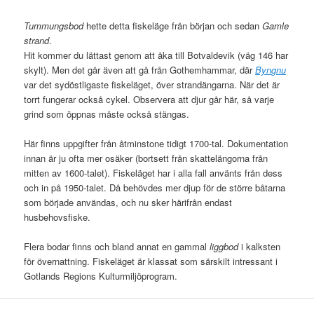
Tummungsbod
hette detta fiskeläge från början och sedan
Gamle
strand
.
Hit kommer du lättast genom att åka till Botvaldevik (väg 146 har
skylt). Men det går även att gå från Gothemhammar, där
Byngnu
var det sydöstligaste fiskeläget, över strandängarna. När det är
torrt fungerar också cykel. Observera att djur går här, så varje
grind som öppnas måste också stängas.
Här finns uppgifter från åtminstone tidigt 1700-tal. Dokumentation
innan är ju ofta mer osäker (bortsett från skattelängorna från
mitten av 1600-talet). Fiskeläget har i alla fall använts från dess
och in på 1950-talet. Då behövdes mer djup för de större båtarna
som började användas, och nu sker härifrån endast
husbehovsfiske.
Flera bodar finns och bland annat en gammal
liggbod
i kalksten
för övernattning. Fiskeläget är klassat som särskilt intressant i
Gotlands Regions Kulturmiljöprogram.