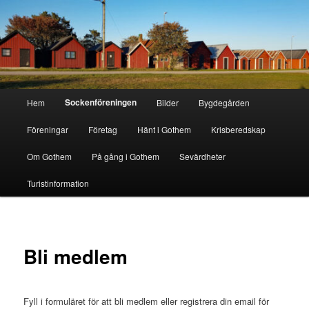
Hoppa
till
primärt
innehåll
Gothem.se
Huvudmeny
Sockenföreningen
Hem
Bilder
Bygdegården
Föreningar
Företag
Hänt i Gothem
Krisberedskap
Om Gothem
På gång i Gothem
Sevärdheter
Turistinformation
Bli medlem
Fyll i formuläret för att bli medlem eller registrera din email för