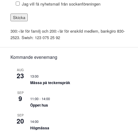
Jag vill få nyhetsmail från sockenföreningen
300:-/år för familj och 200:-/år för enskild medlem, bankgiro 830-
2523. Swish: 123 075 25 92
Kommande evenemang
AUG
23
13:00
Mässa på teckenspråk
SEP
9
11:00
-
14:00
Öppet hus
SEP
20
14:00
Högmässa