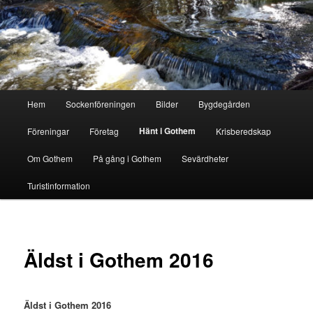
Hoppa
till
primärt
innehåll
Gothem.se
Huvudmeny
Hem
Sockenföreningen
Bilder
Bygdegården
Hänt i Gothem
Föreningar
Företag
Krisberedskap
Om Gothem
På gång i Gothem
Sevärdheter
Turistinformation
Äldst i Gothem 2016
Äldst i Gothem 2016