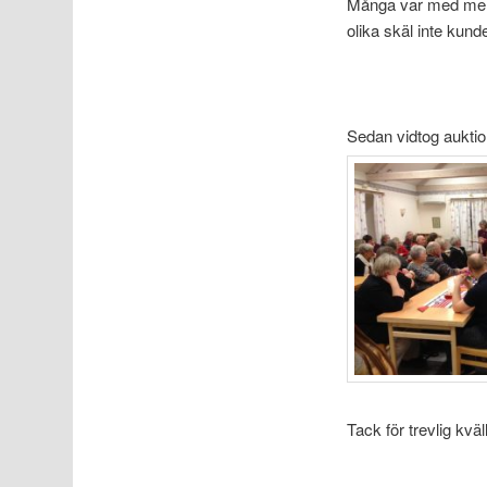
Många var med men
olika skäl inte kun
Sedan vidtog auktio
Tack för trevlig kväl