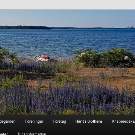
degården
Föreningar
Företag
Hänt i Gothem
Krisberedska
eter
Turistinformation