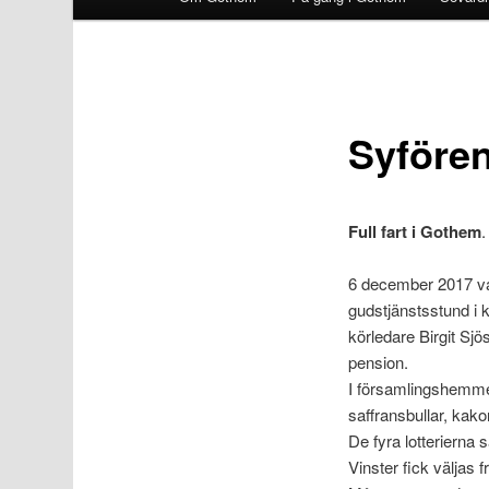
Syföre
Full fart i Gothem
.
6 december 2017 va
gudstjänstsstund i 
körledare Birgit Sjö
pension.
I församlingshemme
saffransbullar, kakor
De fyra lotterierna 
Vinster fick väljas f