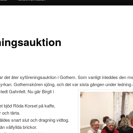
ningsauktion
r det åter syföreningsauktion i Gothem. Som vanligt inleddes den m
kyrkan. Gothemskören sjöng, och det var sista gången under ledning
stedt Gahnfelt. Nu
går Birgit i
t bjöd Röda Korset på kaffe,
 och tårta.
såldes snart slut och dragning vidtog.
rån välfyllda brickor.