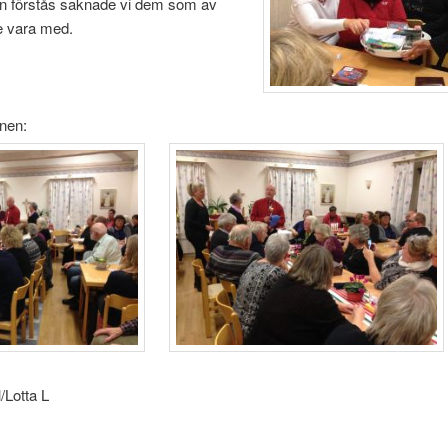
 förstås saknade vi dem som av
de vara med.
nen:
l/Lotta L