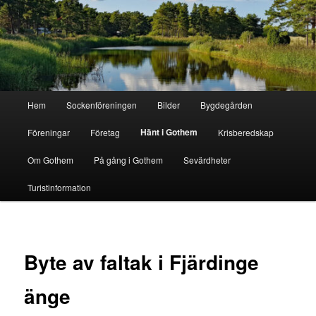
Hoppa
till
primärt
innehåll
Gothem.se
Huvudmeny
Hem
Sockenföreningen
Bilder
Bygdegården
Hänt i Gothem
Föreningar
Företag
Krisberedskap
Om Gothem
På gång i Gothem
Sevärdheter
Turistinformation
Byte av faltak i Fjärdinge
änge