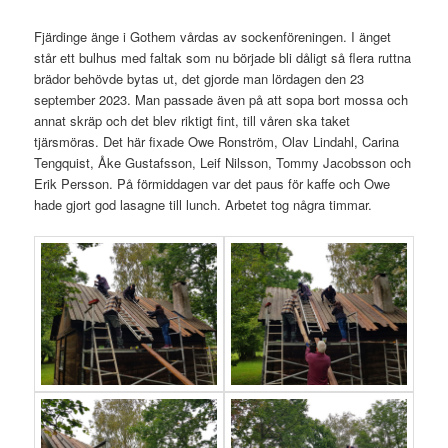
Fjärdinge änge i Gothem vårdas av sockenföreningen. I änget
står ett bulhus med faltak som nu började bli dåligt så flera ruttna
brädor behövde bytas ut, det gjorde man lördagen den 23
september 2023. Man passade även på att sopa bort mossa och
annat skräp och det blev riktigt fint, till våren ska taket
tjärsmöras. Det här fixade Owe Ronström, Olav Lindahl, Carina
Tengquist, Åke Gustafsson, Leif Nilsson, Tommy Jacobsson och
Erik Persson. På förmiddagen var det paus för kaffe och Owe
hade gjort god lasagne till lunch. Arbetet tog några timmar.