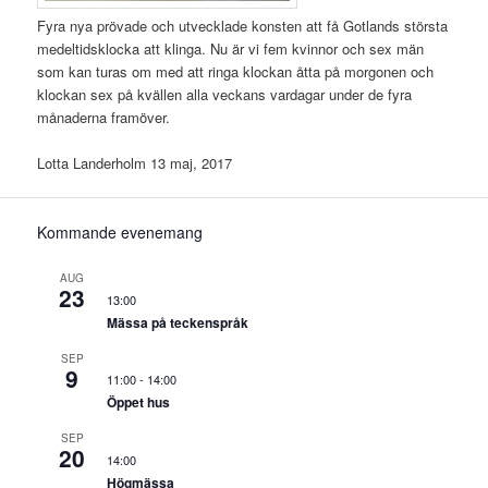
Fyra nya prövade och utvecklade konsten att få Gotlands största
medeltidsklocka att klinga. Nu är vi fem kvinnor och sex män
som kan turas om med att ringa klockan åtta på morgonen och
klockan sex på kvällen alla veckans vardagar under de fyra
månaderna framöver.
Lotta Landerholm 13 maj, 2017
Kommande evenemang
AUG
23
13:00
Mässa på teckenspråk
SEP
9
11:00
-
14:00
Öppet hus
SEP
20
14:00
Högmässa