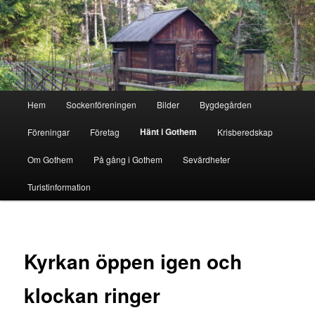
Hoppa
till
primärt
innehåll
Gothem.se
Huvudmeny
Hem
Sockenföreningen
Bilder
Bygdegården
Hänt i Gothem
Föreningar
Företag
Krisberedskap
Om Gothem
På gång i Gothem
Sevärdheter
Turistinformation
Kyrkan öppen igen och
klockan ringer